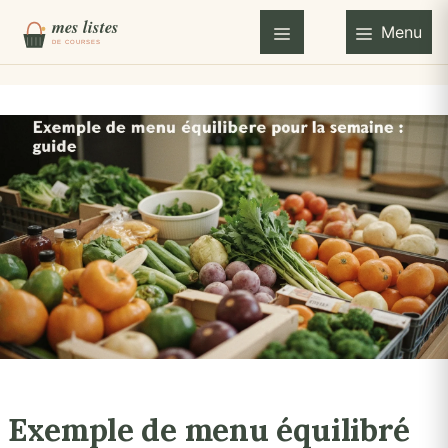
Aller
Menu
au
Menu
contenu
Exemple de menu équilibré