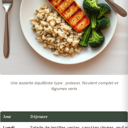
Une assiette équilibrée type : poisson, féculent complet et
légumes verts
Jour
Déjeuner
Lundi
Salade de lentilles vertes, carottes râpées, œuf 