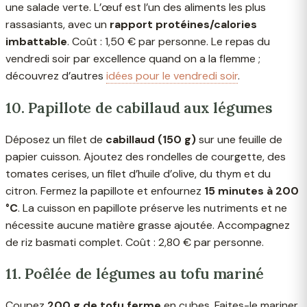
une salade verte. L’œuf est l’un des aliments les plus
rassasiants, avec un
rapport protéines/calories
imbattable
. Coût : 1,50 € par personne. Le repas du
vendredi soir par excellence quand on a la flemme ;
découvrez d’autres
idées pour le vendredi soir
.
10. Papillote de cabillaud aux légumes
Déposez un filet de
cabillaud (150 g)
sur une feuille de
papier cuisson. Ajoutez des rondelles de courgette, des
tomates cerises, un filet d’huile d’olive, du thym et du
citron. Fermez la papillote et enfournez
15 minutes à 200
°C
. La cuisson en papillote préserve les nutriments et ne
nécessite aucune matière grasse ajoutée. Accompagnez
de riz basmati complet. Coût : 2,80 € par personne.
11. Poêlée de légumes au tofu mariné
Coupez
200 g de tofu ferme
en cubes. Faites-le mariner