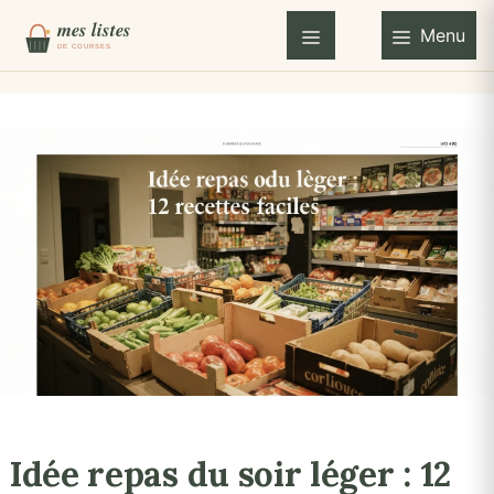
Aller
Menu
au
Menu
contenu
Idée repas du soir léger : 12