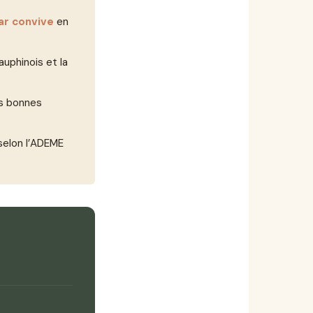
ar convive
en
auphinois et la
es bonnes
elon l’ADEME