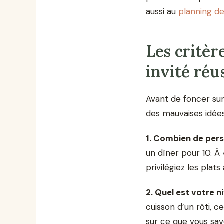
aussi au
planning d
Les critèr
invité réu
Avant de foncer sur
des mauvaises idées
1. Combien de per
un dîner pour 10. À
privilégiez les plat
2. Quel est votre n
cuisson d’un rôti, c
sur ce que vous sav