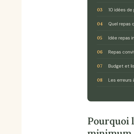
10 idées de 
Quel repas q
Idée repas i
Repas conviv
Budget et li
Les erreurs 
Pourquoi l
minimum d