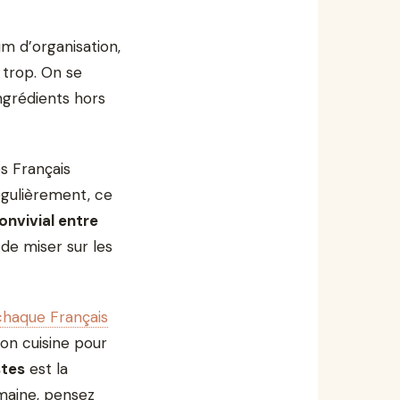
um d’organisation,
e trop. On se
ngrédients hors
les Français
égulièrement, ce
onvivial entre
 de miser sur les
haque Français
on cuisine pour
stes
est la
emaine, pensez