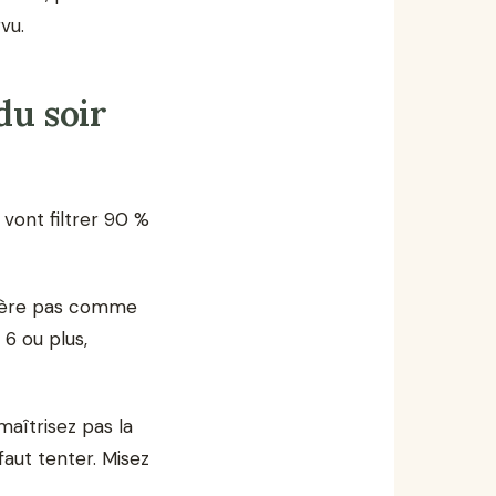
vu.
du soir
vont filtrer 90 %
gère pas comme
6 ou plus,
aîtrisez pas la
faut tenter. Misez