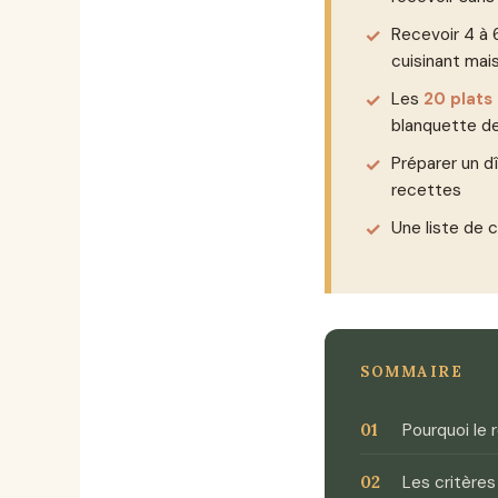
Recevoir 4 à
cuisinant mai
Les
20 plats
blanquette d
Préparer un d
recettes
Une liste de
SOMMAIRE
Pourquoi le 
Les critères