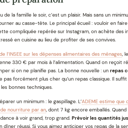
 de la famille le soir, c’est un plaisir. Mais sans un minim
tourner au casse-tête. Le principal écueil : vouloir en fair
ette compliquée repérée sur Instagram, on achète des i
stressé en cuisine au lieu de profiter de ses convives.
de l’INSEE sur les dépenses alimentaires des ménages
, 
nne 330 € par mois à l’alimentation. Quand on reçoit r
mper si on ne planifie pas. La bonne nouvelle : un
repas c
 pas forcément plus cher qu’un repas classique. Il suffit
 les bonnes techniques.
éparer un minimum : le gaspillage. L’
ADEME estime que c
 de nourriture par an
, dont 7 kg encore emballés. Quand 
endance à voir grand, trop grand.
Prévoir les quantités ju
 dîner réussi. Si vous aimez anticiper vos repas de la s