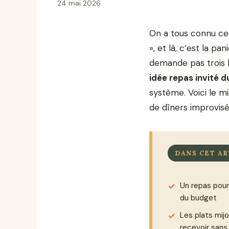
24 mai 2026
On a tous connu ce 
», et là, c’est la p
demande pas trois h
idée repas invité d
système. Voici le m
de dîners improvisé
DANS CET AR
Un repas pour
du budget
Les plats mij
recevoir sans