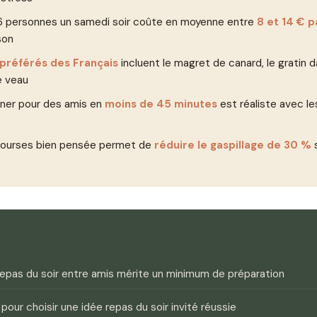
 6 personnes un samedi soir coûte en moyenne entre
8 et 14 € p
son
 préférés des Français
incluent le magret de canard, le gratin d
e veau
îner pour des amis en
moins de 45 minutes
est réaliste avec l
 courses bien pensée permet de
réduire le gaspillage de 30 %
s
repas du soir entre amis mérite un minimum de préparation
 pour choisir une idée repas du soir invité réussie