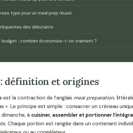
rses type pour un meal prep réussi
 fréquentes des débutants
t budget : combien économise-t-on vraiment ?
: définition et origines
p
est la contraction de l’anglais
meal preparation
, littér
s ». Le principe est simple : consacrer un créneau uniqu
e dimanche, à
cuisiner, assembler et portionner l’intégra
ants. Chaque portion est rangée dans un contenant individu
rigérateur ou au congélateur.