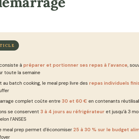
 démarrage
TICLE
 consiste à
préparer et portionner ses repas à l’avance
, sou
r toute la semaine
 au batch cooking, le meal prep livre des
repas individuels fin
uffer
marrage complet coûte entre
30 et 60 €
en contenants réutilisa
ions se conservent
3 à 4 jours au réfrigérateur
et jusqu’à 3 mo
elon l’ANSES
le meal prep permet d’économiser
25 à 30 % sur le budget ali
foyer