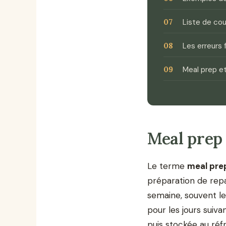
Liste de cou
Les erreurs
Meal prep e
Meal prep 
Le terme
meal pre
préparation de repa
semaine, souvent l
pour les jours suiv
puis stockée au réf