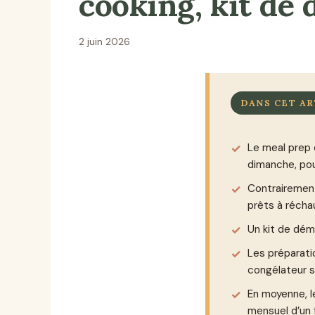
cooking, kit de
2 juin 2026
DANS CET AR
Le meal prep
dimanche, pou
Contrairement
prêts à récha
Un kit de dé
Les préparat
congélateur s
En moyenne, 
mensuel d’un 