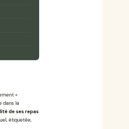
alement «
e dans la
lité de ses repas
el, étiquetée,