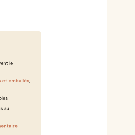
vent le
is et emballés
,
bles
is au
mentaire