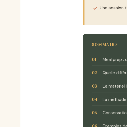
Une session 
SOMMAIRE
Meal prep : d
Quelle diffé
Le matériel 
La méthode 
Conservation
Exemples de