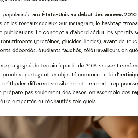
t popularisée aux
États-Unis au début des années 2010
 et les réseaux sociaux. Sur Instagram, le hashtag #me
de publications. Le concept a d’abord séduit les sportifs 
ronutriments (protéines, glucides, lipides), avant de tou
rents débordés, étudiants fauchés, télétravailleurs en qu
prep a gagné du terrain à partir de 2018, souvent confo
approches partagent un objectif commun, celui d’
anticip
rs méthodes diffèrent sensiblement. Le meal prep pousse 
 ne prépare pas seulement des bases, on assemble des
re
à être emportés et réchauffés tels quels.