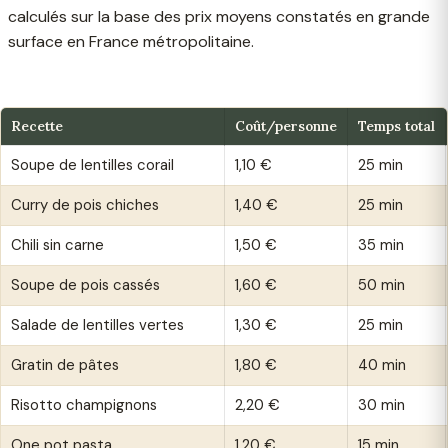
calculés sur la base des prix moyens constatés en grande
surface en France métropolitaine.
Recette
Coût/personne
Temps total
Soupe de lentilles corail
1,10 €
25 min
Curry de pois chiches
1,40 €
25 min
Chili sin carne
1,50 €
35 min
Soupe de pois cassés
1,60 €
50 min
Salade de lentilles vertes
1,30 €
25 min
Gratin de pâtes
1,80 €
40 min
Risotto champignons
2,20 €
30 min
One pot pasta
1,20 €
15 min