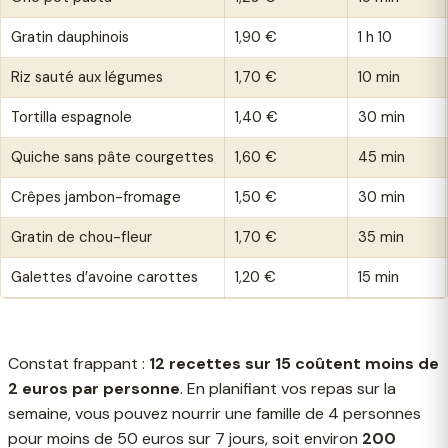
Gratin dauphinois
1,90 €
1 h 10
Riz sauté aux légumes
1,70 €
10 min
Tortilla espagnole
1,40 €
30 min
Quiche sans pâte courgettes
1,60 €
45 min
Crêpes jambon-fromage
1,50 €
30 min
Gratin de chou-fleur
1,70 €
35 min
Galettes d’avoine carottes
1,20 €
15 min
Constat frappant :
12 recettes sur 15 coûtent moins de
2 euros par personne
. En planifiant vos repas sur la
semaine, vous pouvez nourrir une famille de 4 personnes
pour moins de 50 euros sur 7 jours, soit environ
200