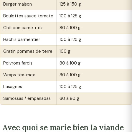
Burger maison
125 à 150 g
Boulettes sauce tomate
100 à 125 g
Chili con carne + riz
80 à 100 g
Hachis parmentier
100 à 125 g
Gratin pommes de terre
100 g
Poivrons farcis
80 à 100 g
Wraps tex-mex
80 à 100 g
Lasagnes
100 à 125 g
Samossas / empanadas
60 à 80 g
Avec quoi se marie bien la viande