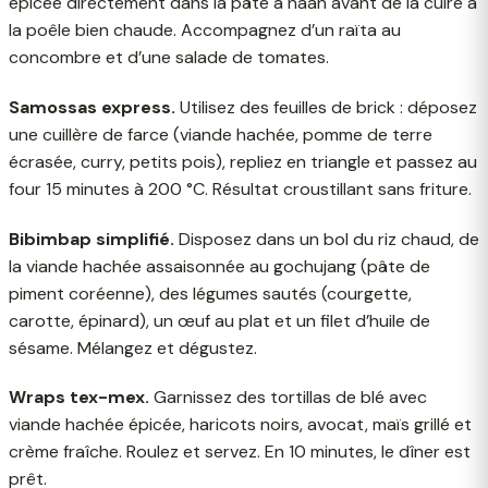
épicée directement dans la pâte à naan avant de la cuire à
la poêle bien chaude. Accompagnez d’un raïta au
concombre et d’une salade de tomates.
Samossas express.
Utilisez des feuilles de brick : déposez
une cuillère de farce (viande hachée, pomme de terre
écrasée, curry, petits pois), repliez en triangle et passez au
four 15 minutes à 200 °C. Résultat croustillant sans friture.
Bibimbap simplifié.
Disposez dans un bol du riz chaud, de
la viande hachée assaisonnée au gochujang (pâte de
piment coréenne), des légumes sautés (courgette,
carotte, épinard), un œuf au plat et un filet d’huile de
sésame. Mélangez et dégustez.
Wraps tex-mex.
Garnissez des tortillas de blé avec
viande hachée épicée, haricots noirs, avocat, maïs grillé et
crème fraîche. Roulez et servez. En 10 minutes, le dîner est
prêt.