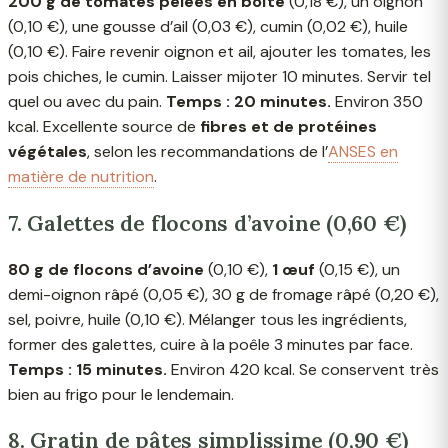
200 g de tomates pelées en boîte
(0,18 €), un oignon
(0,10 €), une gousse d’ail (0,03 €), cumin (0,02 €), huile
(0,10 €). Faire revenir oignon et ail, ajouter les tomates, les
pois chiches, le cumin. Laisser mijoter 10 minutes. Servir tel
quel ou avec du pain.
Temps : 20 minutes.
Environ 350
kcal. Excellente source de
fibres et de protéines
végétales
, selon les recommandations de l’
ANSES en
matière de nutrition
.
7. Galettes de flocons d’avoine (0,60 €)
80 g de flocons d’avoine
(0,10 €),
1 œuf
(0,15 €), un
demi-oignon râpé (0,05 €), 30 g de fromage râpé (0,20 €),
sel, poivre, huile (0,10 €). Mélanger tous les ingrédients,
former des galettes, cuire à la poêle 3 minutes par face.
Temps : 15 minutes.
Environ 420 kcal. Se conservent très
bien au frigo pour le lendemain.
8. Gratin de pâtes simplissime (0,90 €)