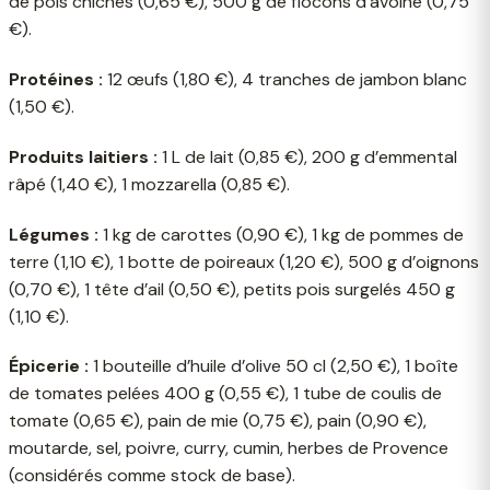
de pois chiches (0,65 €), 500 g de flocons d’avoine (0,75
€).
Protéines :
12 œufs (1,80 €), 4 tranches de jambon blanc
(1,50 €).
Produits laitiers :
1 L de lait (0,85 €), 200 g d’emmental
râpé (1,40 €), 1 mozzarella (0,85 €).
Légumes :
1 kg de carottes (0,90 €), 1 kg de pommes de
terre (1,10 €), 1 botte de poireaux (1,20 €), 500 g d’oignons
(0,70 €), 1 tête d’ail (0,50 €), petits pois surgelés 450 g
(1,10 €).
Épicerie :
1 bouteille d’huile d’olive 50 cl (2,50 €), 1 boîte
de tomates pelées 400 g (0,55 €), 1 tube de coulis de
tomate (0,65 €), pain de mie (0,75 €), pain (0,90 €),
moutarde, sel, poivre, curry, cumin, herbes de Provence
(considérés comme stock de base).