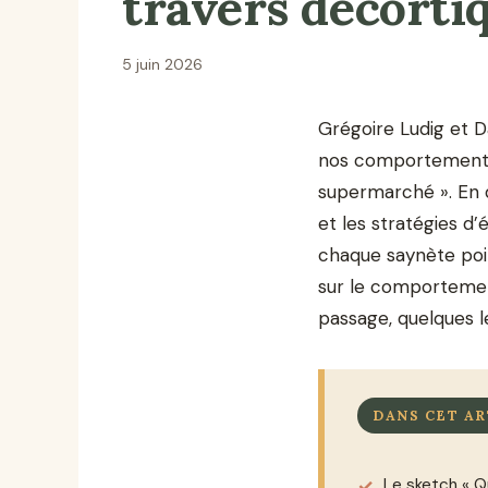
travers décorti
5 juin 2026
Grégoire Ludig et D
nos comportements 
supermarché ». En q
et les stratégies d’
chaque saynète po
sur le comportemen
passage, quelques l
DANS CET AR
Le sketch « 