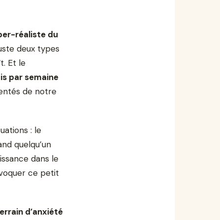
per-réaliste du
uste deux types
. Et le
ois par semaine
uentés de notre
ations : le
uand quelqu’un
issance dans le
voquer ce petit
errain d’anxiété