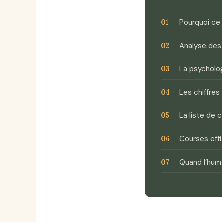
Pourquoi ce 
Analyse des
La psycholo
Les chiffres
La liste de 
Courses effi
Quand l’hum