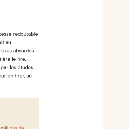
stesse redoutable
st au
flexes absurdes
ère le rire,
par les études
r en tirer, au
 millions de