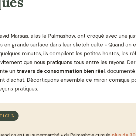
qués
avid Marsais, alias le Palmashow, ont croqué avec une ju
en grande surface dans leur sketch culte « Quand on e
uelques minutes, ils compilent les petites hontes, les ré
évitement que nous pratiquons tous entre les rayons. Derri
inte un
travers de consommation bien réel
, documenté 
t d’achat. Décortiquons ensemble ce miroir comique pou
eçons pratiques.
TICLE
Quand on est au supermarché » du Palmashow cumule
plus de 30