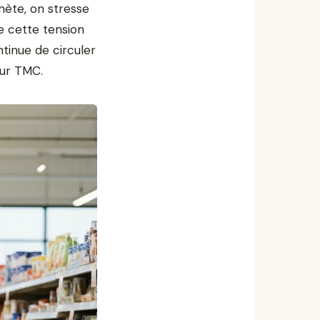
hète, on stresse
re cette tension
ntinue de circuler
sur TMC.