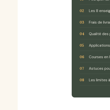
Les 8 enseig
Frais de livr
Qualité des p
Applications
Courses en 
Astuces pou
Les limites 