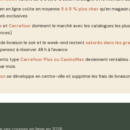
yen en ligne coûte en moyenne
5 à 8 % plus cher
qu’en magasin 
eb exclusives
e
et
Carrefour
dominent le marché avec les catalogues les plus 
ences)
de livraison le soir et le week-end restent
saturés dans les gr
, pensez à réserver 48 h à l’avance
ents type
Carrefour Plus ou CasinoMax
deviennent rentables à
ar mois
ton
se développe en centre-ville et supprime les frais de livraiso
re ses courses en ligne en 2026