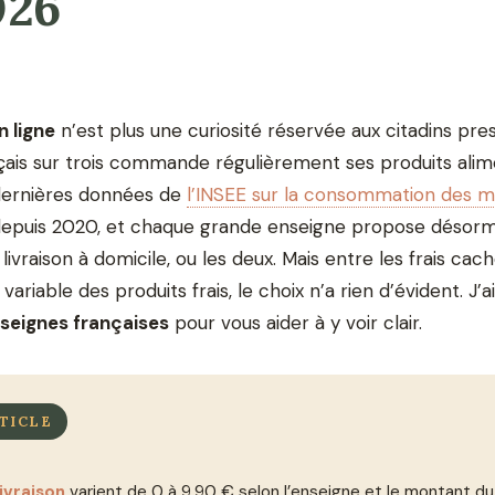
026
n ligne
n’est plus une curiosité réservée aux citadins pre
nçais sur trois commande régulièrement ses produits alim
 dernières données de
l’INSEE sur la consommation des 
epuis 2020, et chaque grande enseigne propose désorm
 livraison à domicile, ou les deux. Mais entre les frais cac
 variable des produits frais, le choix n’a rien d’évident. J’
nseignes françaises
pour vous aider à y voir clair.
TICLE
livraison
varient de 0 à 9,90 € selon l’enseigne et le montant du