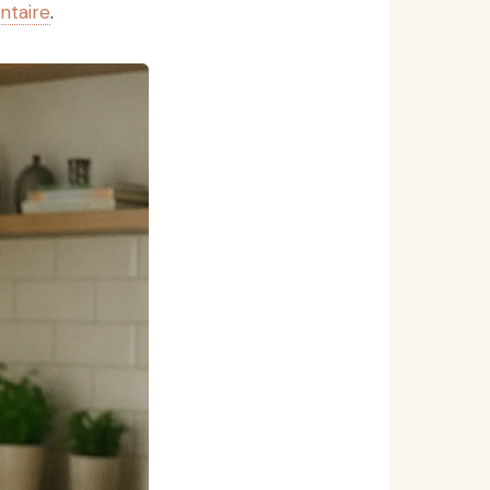
ntaire
.