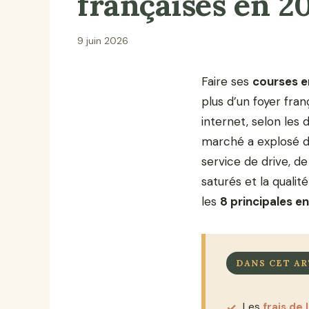
françaises en 2
9 juin 2026
Faire ses
courses e
plus d’un foyer fra
internet, selon les
marché a explosé d
service de drive, de
saturés et la qualité
les
8 principales e
DANS CET AR
Les
frais de 