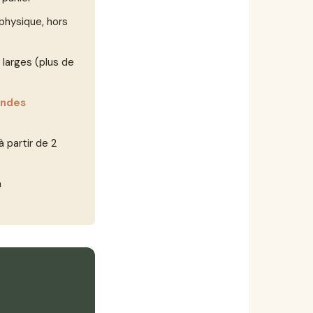
physique, hors
larges (plus de
andes
 partir de 2
n