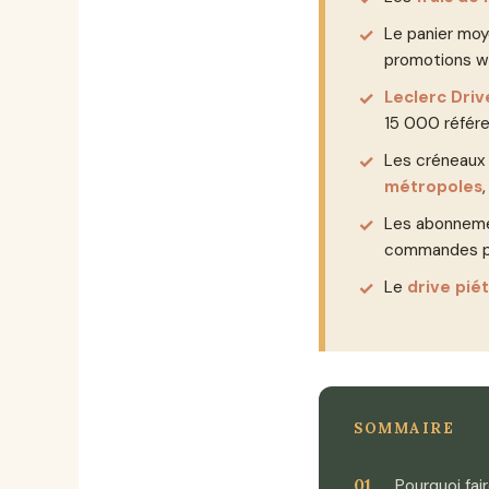
Le panier mo
promotions w
Leclerc Driv
15 000 référ
Les créneaux 
métropoles
Les abonnem
commandes p
Le
drive pié
SOMMAIRE
Pourquoi fai