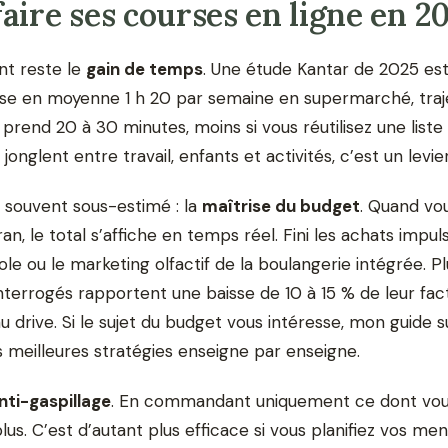
aire ses courses en ligne en 2
t reste le
gain de temps
. Une étude Kantar de 2025 es
 en moyenne 1 h 20 par semaine en supermarché, traje
prend 20 à 30 minutes, moins si vous réutilisez une list
 jonglent entre travail, enfants et activités, c’est un levi
souvent sous-estimé : la
maîtrise du budget
. Quand vo
an, le total s’affiche en temps réel. Fini les achats impu
le ou le marketing olfactif de la boulangerie intégrée. Pl
i interrogés rapportent une baisse de 10 à 15 % de leur fa
u drive. Si le sujet du budget vous intéresse, mon guide s
es meilleures stratégies enseigne par enseigne.
nti-gaspillage
. En commandant uniquement ce dont vous
plus. C’est d’autant plus efficace si vous planifiez vos men