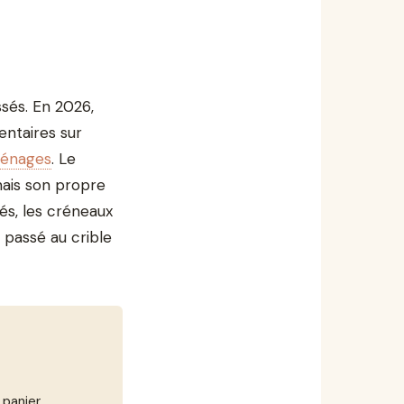
ssés. En 2026,
entaires sur
ménages
. Le
ais son propre
hés, les créneaux
ai passé au crible
 panier