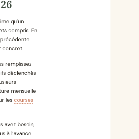
026
time qu’un
ts compris. En
e précédente.
er concret.
us remplissez
lsifs déclenchés
usieurs
cture mensuelle
ur les
courses
 avez besoin,
us à l’avance.