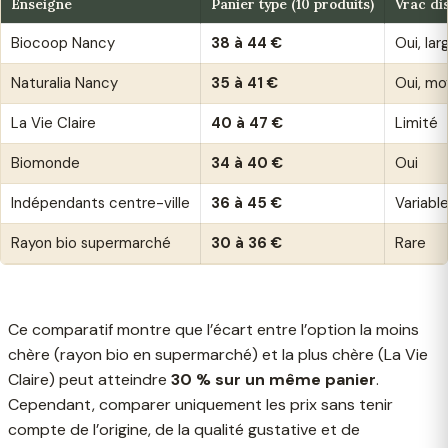
Enseigne
Panier type (10 produits)
Vrac di
Biocoop Nancy
38 à 44 €
Oui, lar
Naturalia Nancy
35 à 41 €
Oui, mo
La Vie Claire
40 à 47 €
Limité
Biomonde
34 à 40 €
Oui
Indépendants centre-ville
36 à 45 €
Variabl
Rayon bio supermarché
30 à 36 €
Rare
Ce comparatif montre que l’écart entre l’option la moins
chère (rayon bio en supermarché) et la plus chère (La Vie
Claire) peut atteindre
30 % sur un même panier
.
Cependant, comparer uniquement les prix sans tenir
compte de l’origine, de la qualité gustative et de