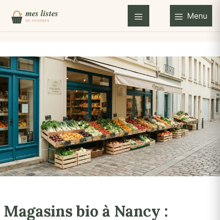
Aller
Menu
au
Menu
contenu
Magasins bio à Nancy :