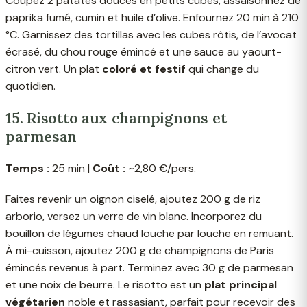
Coupez 2 patates douces en petits cubes, assaisonnez de
paprika fumé, cumin et huile d’olive. Enfournez 20 min à 210
°C. Garnissez des tortillas avec les cubes rôtis, de l’avocat
écrasé, du chou rouge émincé et une sauce au yaourt-
citron vert. Un plat
coloré et festif
qui change du
quotidien.
15. Risotto aux champignons et
parmesan
Temps :
25 min |
Coût :
~2,80 €/pers.
Faites revenir un oignon ciselé, ajoutez 200 g de riz
arborio, versez un verre de vin blanc. Incorporez du
bouillon de légumes chaud louche par louche en remuant.
À mi-cuisson, ajoutez 200 g de champignons de Paris
émincés revenus à part. Terminez avec 30 g de parmesan
et une noix de beurre. Le risotto est un
plat principal
végétarien
noble et rassasiant, parfait pour recevoir des