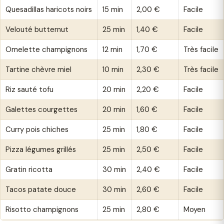
Quesadillas haricots noirs
15 min
2,00 €
Facile
Velouté butternut
25 min
1,40 €
Facile
Omelette champignons
12 min
1,70 €
Très facile
Tartine chèvre miel
10 min
2,30 €
Très facile
Riz sauté tofu
20 min
2,20 €
Facile
Galettes courgettes
20 min
1,60 €
Facile
Curry pois chiches
25 min
1,80 €
Facile
Pizza légumes grillés
25 min
2,50 €
Facile
Gratin ricotta
30 min
2,40 €
Facile
Tacos patate douce
30 min
2,60 €
Facile
Risotto champignons
25 min
2,80 €
Moyen