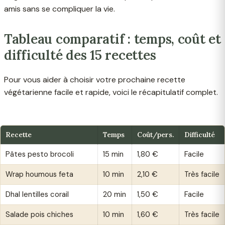
amis sans se compliquer la vie.
Tableau comparatif : temps, coût et
difficulté des 15 recettes
Pour vous aider à choisir votre prochaine recette
végétarienne facile et rapide, voici le récapitulatif complet.
Recette
Temps
Coût/pers.
Difficulté
Pâtes pesto brocoli
15 min
1,80 €
Facile
Wrap houmous feta
10 min
2,10 €
Très facile
Dhal lentilles corail
20 min
1,50 €
Facile
Salade pois chiches
10 min
1,60 €
Très facile