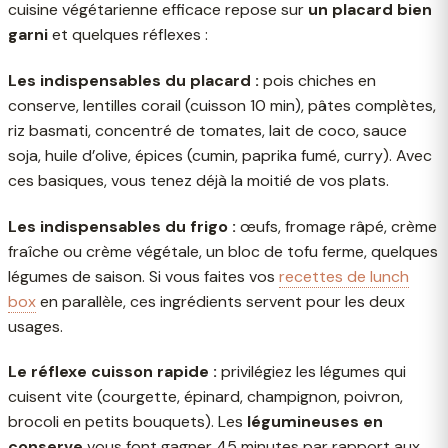
cuisine végétarienne efficace repose sur
un placard bien
garni
et quelques réflexes :
Les indispensables du placard :
pois chiches en
conserve, lentilles corail (cuisson 10 min), pâtes complètes,
riz basmati, concentré de tomates, lait de coco, sauce
soja, huile d’olive, épices (cumin, paprika fumé, curry). Avec
ces basiques, vous tenez déjà la moitié de vos plats.
Les indispensables du frigo :
œufs, fromage râpé, crème
fraîche ou crème végétale, un bloc de tofu ferme, quelques
légumes de saison. Si vous faites vos
recettes de lunch
box
en parallèle, ces ingrédients servent pour les deux
usages.
Le réflexe cuisson rapide :
privilégiez les légumes qui
cuisent vite (courgette, épinard, champignon, poivron,
brocoli en petits bouquets). Les
légumineuses en
conserve
vous font gagner 45 minutes par rapport aux