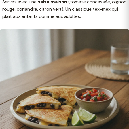
Servez avec une
salsa maison
(tomate concassée, oignon
rouge, coriandre, citron vert). Un classique tex-mex qui
plaît aux enfants comme aux adultes.