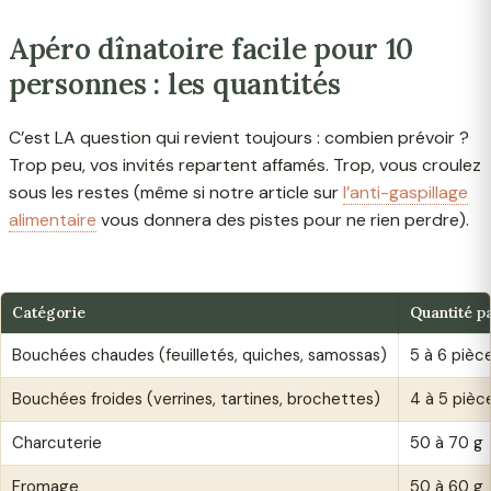
Apéro dînatoire facile pour 10
personnes : les quantités
C’est LA question qui revient toujours : combien prévoir ?
Trop peu, vos invités repartent affamés. Trop, vous croulez
sous les restes (même si notre article sur
l’anti-gaspillage
alimentaire
vous donnera des pistes pour ne rien perdre).
Catégorie
Quantité p
Bouchées chaudes (feuilletés, quiches, samossas)
5 à 6 pièc
Bouchées froides (verrines, tartines, brochettes)
4 à 5 pièc
Charcuterie
50 à 70 g
Fromage
50 à 60 g