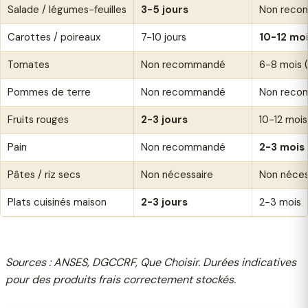
Salade / légumes-feuilles
3-5 jours
Non reco
Carottes / poireaux
7-10 jours
10-12 mo
Tomates
Non recommandé
6-8 mois (
Pommes de terre
Non recommandé
Non reco
Fruits rouges
2-3 jours
10-12 mois
Pain
Non recommandé
2-3 mois
Pâtes / riz secs
Non nécessaire
Non néces
Plats cuisinés maison
2-3 jours
2-3 mois
Sources : ANSES, DGCCRF, Que Choisir. Durées indicatives
pour des produits frais correctement stockés.