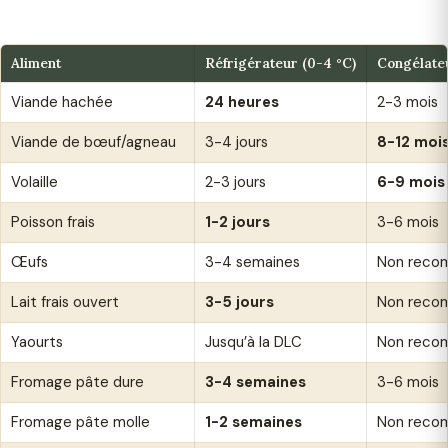
Aliment
Réfrigérateur (0-4 °C)
Congélateu
Viande hachée
24 heures
2-3 mois
Viande de bœuf/agneau
3-4 jours
8-12 moi
Volaille
2-3 jours
6-9 mois
Poisson frais
1-2 jours
3-6 mois
Œufs
3-4 semaines
Non recom
Lait frais ouvert
3-5 jours
Non reco
Yaourts
Jusqu’à la DLC
Non reco
Fromage pâte dure
3-4 semaines
3-6 mois
Fromage pâte molle
1-2 semaines
Non reco