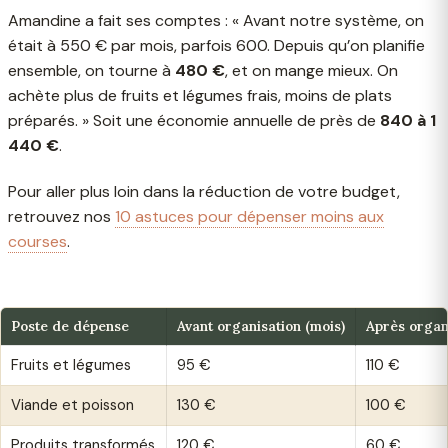
Amandine a fait ses comptes : « Avant notre système, on
était à 550 € par mois, parfois 600. Depuis qu’on planifie
ensemble, on tourne à
480 €
, et on mange mieux. On
achète plus de fruits et légumes frais, moins de plats
préparés. » Soit une économie annuelle de près de
840 à 1
440 €
.
Pour aller plus loin dans la réduction de votre budget,
retrouvez nos
10 astuces pour dépenser moins aux
courses
.
Poste de dépense
Avant organisation (mois)
Après organ
Fruits et légumes
95 €
110 €
Viande et poisson
130 €
100 €
Produits transformés
120 €
60 €