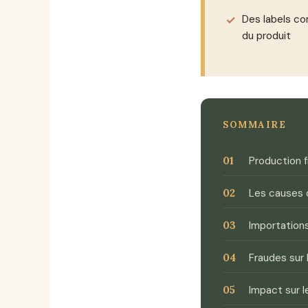
Des labels 
du produit
SOMMAIRE
Production f
Les causes 
Importation
Fraudes sur 
Impact sur 