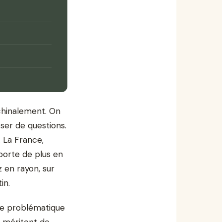
achinalement. On
oser de questions.
. La France,
porte de plus en
 en rayon, sur
in.
tte problématique
s méritent de