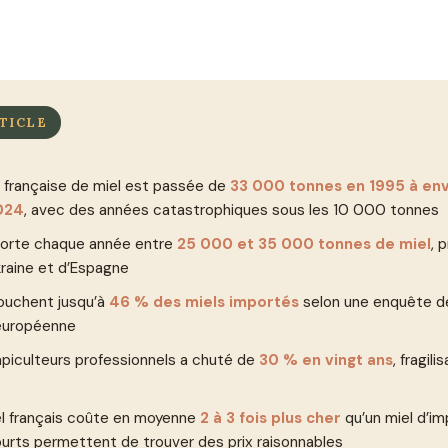
TICLE
 française de miel est passée de
33 000 tonnes en 1995 à en
024
, avec des années catastrophiques sous les 10 000 tonnes
porte chaque année entre
25 000 et 35 000 tonnes de miel
, 
kraine et d’Espagne
ouchent jusqu’à
46 % des miels importés
selon une enquête de
européenne
piculteurs professionnels a chuté de
30 % en vingt ans
, fragili
el français coûte en moyenne
2 à 3 fois plus cher
qu’un miel d’im
courts permettent de trouver des prix raisonnables