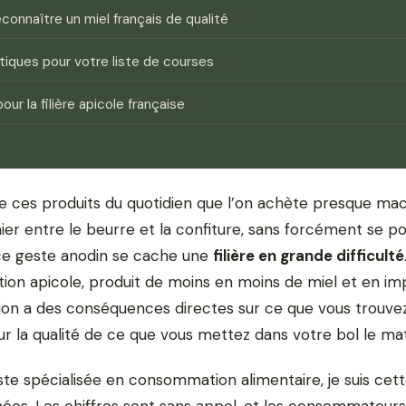
onnaître un miel français de qualité
tiques pour votre liste de courses
our la filière apicole française
 de ces produits du quotidien que l’on achète presque m
nier entre le beurre et la confiture, sans forcément se p
 ce geste anodin se cache une
filière en grande difficulté
tion apicole, produit de moins en moins de miel et en im
ation a des conséquences directes sur ce que vous trouvez
sur la qualité de ce que vous mettez dans votre bol le mat
iste spécialisée en consommation alimentaire, je suis ce
nées. Les chiffres sont sans appel, et les consommateur